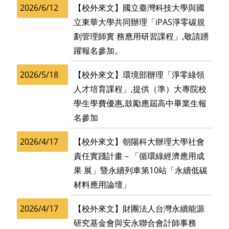
2026/6/12
【校外來文】國立臺灣科技大學與國
立東華大學共同辦理「iPAS淨零碳規
劃管理師實 務應用研習課程」,敬請踴
躍報名參加。
2026/5/18
【校外來文】環境部辦理「淨零綠領
人才培育課程」,提供（準）大專院校
學生學費優惠,鼓勵應屆高中畢業生報
名參加
2026/4/17
【校外來文】朝陽科大辦理大學社會
責任實踐計畫－「循環綠經濟應用成
果 展」暨永續列車第10站「永續低碳
材料應用論壇」
2026/4/17
【校外來文】財團法人台灣永續能源
研究基金會與安永聯合會計師事務