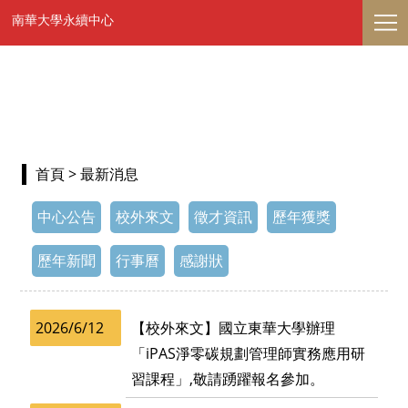
南華大學永續中心
首頁
> 最新消息
中心公告
校外來文
徵才資訊
歷年獲獎
歷年新聞
行事曆
感謝狀
2026/6/12
【校外來文】國立東華大學辦理
「iPAS淨零碳規劃管理師實務應用研
習課程」,敬請踴躍報名參加。