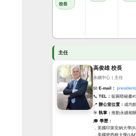
校長
主任
高俊雄 校長
永續中心｜主任
📧
E-mail：
presiden
📞
TEL：
翁琬晴秘書#1
📍
辦公室位置：
成均
🎯
執掌：
推動永續相
🎓
學歷：
．美國印第安納大學(IU)
．美國密西根大學(UM)社