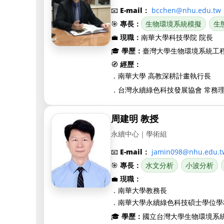
📧
E-mail：
bcchen@nhu.edu.tw
🎯
專長：
生物環境系統模擬
生
💼
現職：
南華大學科技學院 院長
🎓
學歷：
臺灣大學生物環境系統工
🧭
經歷：
南華大學 高教深耕計畫執行長
．
台灣永續綠色科技發展協會 常務
．
周建明 教授
永續中心｜學術組
📧
E-mail：
jamin098@nhu.edu.t
🎯
專長：
水文分析
小波分析
💼
現職：
南華大學教務長
．
南華大學永續綠色科技碩士學位學
．
🎓
學歷：
國立台灣大學生物環境系