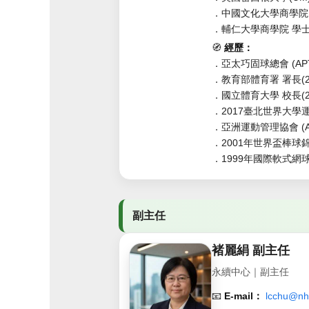
．中國文化大學商學院 碩士
．輔仁大學商學院 學士(1
🧭
經歷：
．亞太巧固球總會 (APTB
．教育部體育署 署長(2018
．國立體育大學 校長(2010
．2017臺北世界大學運動
．亞洲運動管理協會 (AAS
．2001年世界盃棒球錦標
．1999年國際軟式網球錦
副主任
褚麗絹 副主任
永續中心｜副主任
📧
E-mail：
lcchu@nh