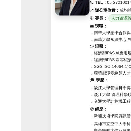
📞
TEL：
05-2721001
📍
辦公室位置：
成均館
🎯
專長：
人力資源
💼
現職：
．南華大學產學合作與
．南華大學永續中心
📜
證照：
．經濟部iPAS AI應
．經濟部iPAS 淨零
．SGS ISO 1406
．環境部淨零綠領人才
🎓
學歷：
．淡江大學管理科學博
．淡江大學 管理科學
．交通大學計算機工程
🧭
經歷：
．新埔技術學院資訊管
．高雄市立空中大學科
．中央警察大學行政警