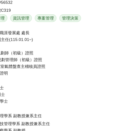
#56532
C319
管理
資訊管理
專案管理
管理決策
職涯發展處 處長
副主任
(115.01.01~)
用規劃師（初級）證照
碳規劃管理師（初級）證照
4-1溫室氣體盤查主稽核員證照
證明
士
碩士
學士
理學系 副教授兼系主任
技管理學系 副教授兼系主任
察學系 副教授