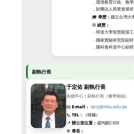
．環境教育行政、教學
．財團法人商業發展研究
🎓
學歷：
國立台灣大
🧭
經歷：
．明道大學智慧能源工
．國家實驗研究院副研
．國科會科資中心副研
副執行長
于定佑 副執行長
永續中心｜副執行長（兼學術組）
📧
E-mail：
larry@nhu.edu.tw
📞
TEL：
（待補）
📍
辦公室位置：
成均館C305
🎯
專長：