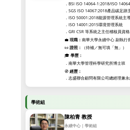
BSI ISO 14064-1:2018/IS
．
SGS ISO 14067:2018產品碳
．
ISO 50001:2018能源管理系統
．
ISO 14001:2015環境管理系統
．
GRI CSR 等系統之主任稽核員
．
💼
現職：
南華大學永續中心 副執行長(11
📜
證照：
（待補／無可填「無」）
🎓
學歷：
南華大學管理科學研究所博士班
．
🧭
經歷：
志盛聯合顧問有限公司總經理兼永
．
學術組
陳柏青 教授
永續中心｜學術組