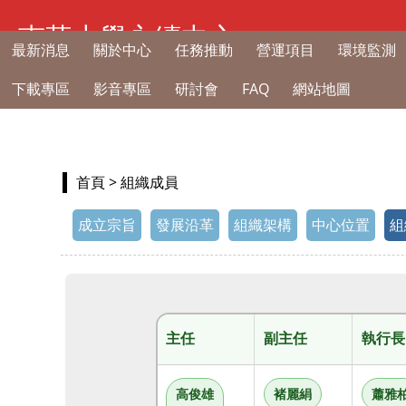
南華大學永續中心
最新消息
關於中心
任務推動
營運項目
環境監測
下載專區
影音專區
研討會
FAQ
網站地圖
首頁
> 組織成員
成立宗旨
發展沿革
組織架構
中心位置
組
主任
副主任
執行長
高俊雄
褚麗絹
蕭雅