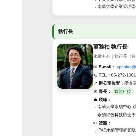
．南華大學企業管理學
執行長
蕭雅柏 執行長
永續中心｜執行長（兼
📧
E-mail：
ypshiao@
📞
TEL：
05-272-100
📍
辦公室位置：
學海堂
🎯
專長：
綠能科技
💼
現職：
．南華大學永續中心 執行長
．永續綠色科技碩士學
📜
證照：
．iPAS永續管理師初級