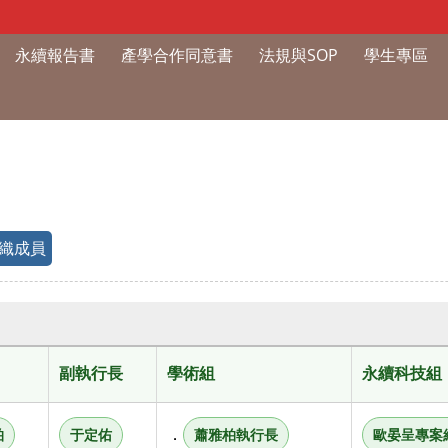
永續報告書
產學合作同意書
法規與SOP
學生專區
織成員
副執行長
學術組
永續科技組
．
柏
于定佑
蕭雅柏執行長
歐晏呈專案