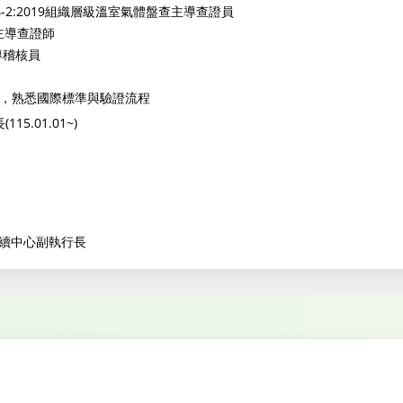
O 14064-2:2019組織層級溫室氣體盤查主導查證員
足跡主導查證師
主導稽核員
資格，熟悉國際標準與驗證流程
5.01.01~)
續中心副執行長