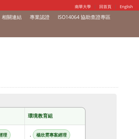
南華大學
|
回首頁
|
English
相關連結
專業認證
ISO14064 協助查證專區
環境教育組
．
經理
楊欣霓專案經理