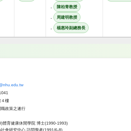
．
陳柏青教授
．
周建明教授
．
楊惠玲副總務長
t@nhu.edu.tw
041
館４樓
關職政策之遂行
體育健康休閒學院 博士(1990-1993)
會研究中心 訪問學者(1991/6-8)