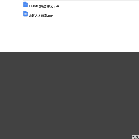
11505環境部來文.pdf
綠領人才簡章.pdf
*