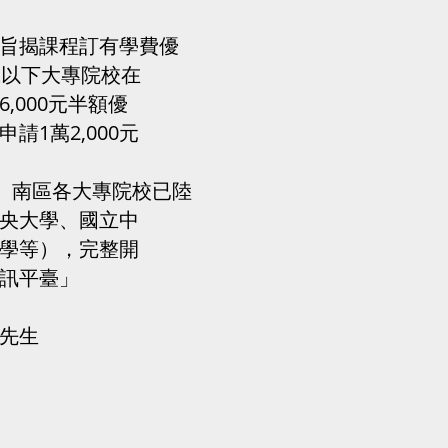
旨揭課程訂有學費優
歲以下大專院校在
,000元半額優
1萬2,000元
中、南區各大專院校已陸
央大學、國立中
學等），完整開
訊平臺」
先生
。