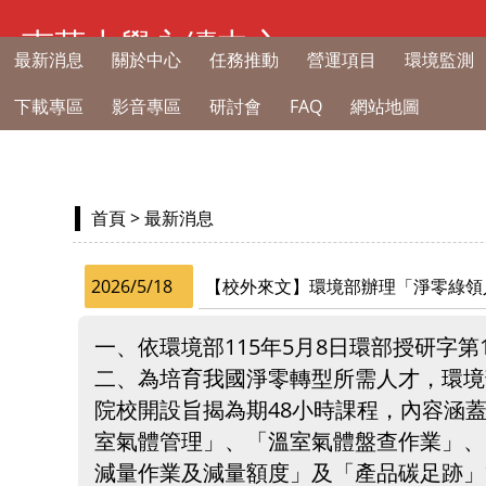
南華大學永續中心
最新消息
關於中心
任務推動
營運項目
環境監測
下載專區
影音專區
研討會
FAQ
網站地圖
首頁
> 最新消息
2026/5/18
【校外來文】環境部辦理「淨零綠領
一、依環境部115年5月8日環部授研字第11
二、為培育我國淨零轉型所需人才，環境
院校開設旨揭為期48小時課程，內容涵
室氣體管理」、「溫室氣體盤查作業」、
減量作業及減量額度」及「產品碳足跡」