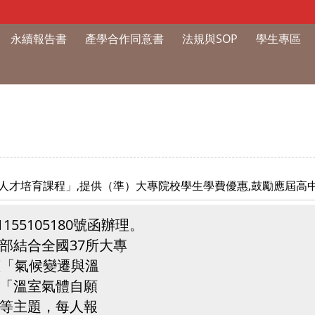
永續報告書
產學合作同意書
法規與SOP
學生專區
人才培育課程」,提供（準）大專院校學生學費優惠,鼓勵應屆高
55105180號函辦理。
部結合全國37所大專
蓋「氣候變遷與溫
「溫室氣體自願
等主題，每人報