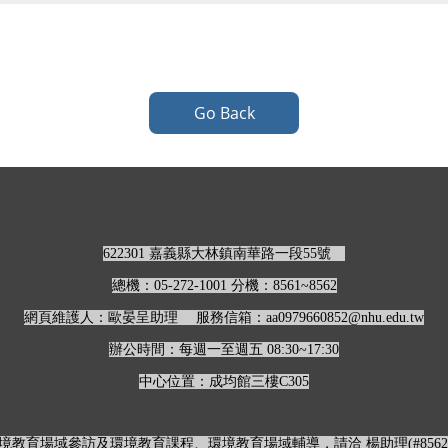
Go Back
622301 嘉義縣大林鎮南華路一段55號
總機：05-272-1001 分機：8561~8562
網頁維護人：歐晏呈助理 服務信箱：aa0979660852@nhu.edu.tw
辦公時間：每週一至週五 08:30~17:30
中心位置：成均館三樓C305
環境教育場域參訪及環境教育課程、環境教育場域輔導，請洽 楊助理(
#
856