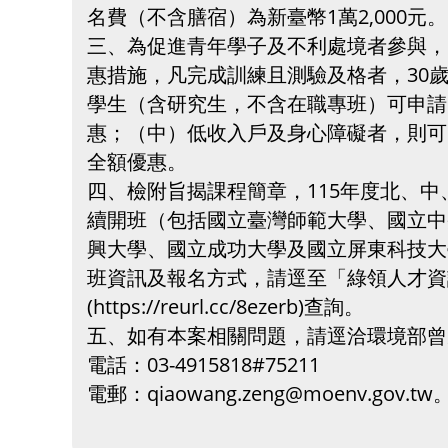
名費（不含膳宿）為新臺幣1萬2,000元。
三、為促進青年學子及不利處境者參與，
惠措施，凡完成訓練且測驗及格者，30
學生（含研究生，不含在職專班）可申請6
惠；（中）低收入戶及身心障礙者，則可申請
全額優惠。
四、檢附旨揭課程簡章，115年度北、
續開班（包括國立臺灣師範大學、國立中
興大學、國立成功大學及國立屏東科技大
班資訊及報名方式，請逕至「綠領人才資
(https://reurl.cc/8ezerb)查詢。
五、如有本案相關問題，請逕洽環境部曾
電話：03-4915818#75211
電郵：qiaowang.zeng@moenv.gov.tw