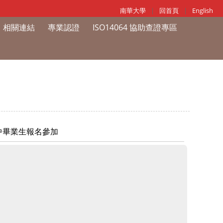
南華大學
|
回首頁
|
English
相關連結
專業認證
ISO14064 協助查證專區
中畢業生報名參加