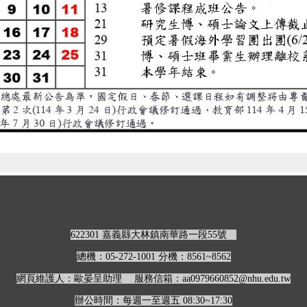
622301 嘉義縣大林鎮南華路一段55號
總機：05-272-1001 分機：8561~8562
網頁維護人：歐晏呈助理 服務信箱：aa0979660852@nhu.edu.tw
辦公時間：每週一至週五 08:30~17:30