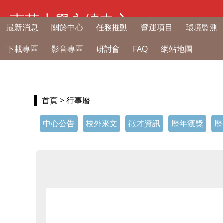
南華大學永續中心
最新消息
關於中心
任務推動
營運項目
環境監測
下載專區
影音專區
研討會
FAQ
網站地圖
首頁
> 行事曆
中心公告
校外來文
徵才資訊
歷年獲獎
歷